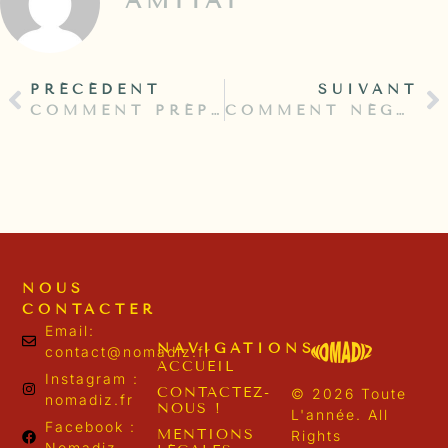
AMITAI
PRÉCÉDENT
SUIVANT
COMMENT PRÉPARER VOTRE TOUR DU MONDE : GUIDE COMPLET
COMMENT NÉGOCIER LE PRIX DE SON LOGEMENT À L’ÉTRANGER
NOUS
CONTACTER
Email:
NAVIGATIONS
contact@nomadiz.fr
ACCUEIL
Instagram :
CONTACTEZ-
© 2026 Toute
nomadiz.fr
NOUS !
L'année. All
Facebook :
MENTIONS
Rights
Nomadiz